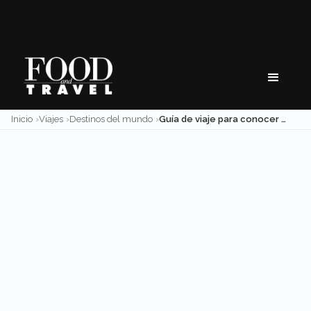
Skip
to
content
Inicio
Viajes
Destinos del mundo
Guía de viaje para conocer San Pedro, Belice