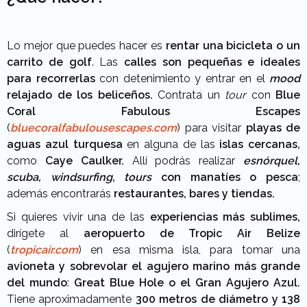
Lo mejor que puedes hacer es
rentar una bicicleta o un
carrito de golf
. Las
calles son pequeñas e ideales
para recorrerlas
con detenimiento y entrar en el
mood
relajado de los beliceños.
Contrata un
tour
con
Blue
Coral Fabulous Escapes
(
bluecoralfabulousescapes.com
) para visitar
playas de
aguas azul turquesa
en alguna de las
islas cercanas,
como
Caye Caulker.
Allí podrás realizar
esnórquel,
scuba, windsurfing,
tours
con manatíes o pesca
;
además encontrarás
restaurantes, bares y tiendas.
Si quieres vivir una de las
experiencias más sublimes,
dirígete al
aeropuerto de Tropic Air Belize
(
tropicair.com
) en esa misma isla, para tomar una
avioneta y sobrevolar el agujero marino más grande
del mundo
:
Great Blue Hole o el Gran Agujero Azul.
Tiene aproximadamente
300 metros de diámetro y 138