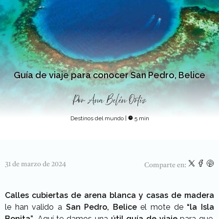
Guía de viaje para conocer San Pedro, Belice
Por
Ana Belén Ortiz
Destinos del mundo
|
5 min
31 de marzo de 2024
Comparte en:
Calles cubiertas de arena blanca y casas de madera
le han valido a
San Pedro,
Belice
el mote de
“la Isla
Bonita”
. Aquí te damos una
útil guía de viaje
para que,