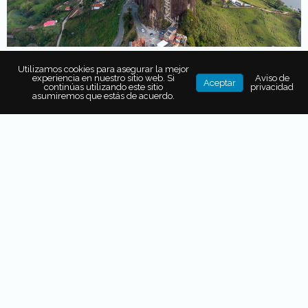
Utilizamos cookies para asegurar la mejor
experiencia en nuestro sitio web. Si
Aviso de
Aceptar
continúas utilizando este sitio
privacidad
Muy cerca de Medellín se encuentra
Guatape, un lugar
asumiremos que estás de acuerdo.
que impresiona por el inmenso peñol que invita a
escalarlo.
Las personas de este pueblo son muy
amigables y, si decides subir, puedes hacerlo de diferentes
maneras: ya sea
a caballo, en Jeep o con tus propios
pies.
No te pierdas de llegar a la cúspide y contemplar el
inmenso paisaje natural de este que es uno de los lugares
imperdibles en tu viaje a Colombia.
Cartagena de Indias,
Colombia