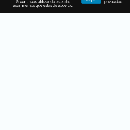
Si continúas utilizando este sitio
privacidad
asumiremos que estás de acuerdo.
La Torre Perla Oriental, en Shanghai
Abrió en 1994 y tiene 468 metros de altura. Su
arquitectura la convierte en uno de los edificios más
espectaculares del mundo. Sus miradores ofrecen una
vista inmejorable de la ciudad hacia sus sorprendentes
rascacielos. Tendrás oportunidad de acceder a tres