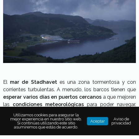
El
mar de Stadhavet
es una zona tormentosa y con
corrientes turbulentas. A menudo, los barcos tienen que
esperar varios días en puertos cercanos
a que mejoren
las
condiciones meteorológicas
para poder navegar.
Con el fin de
agilizar el tráfico marítimo
en esta región,
Utilizamos cookies para asegurar la
que los
viajes sean más seguros
y fortalecer las
mejor experiencia en nuestro sitio web.
Aviso de
Aceptar
Si continúas utilizando este sitio
privacidad
actividades industriales y comerciales
, se construirá el
asumiremos que estás de acuerdo.
primer túnel para barcos del mundo
.