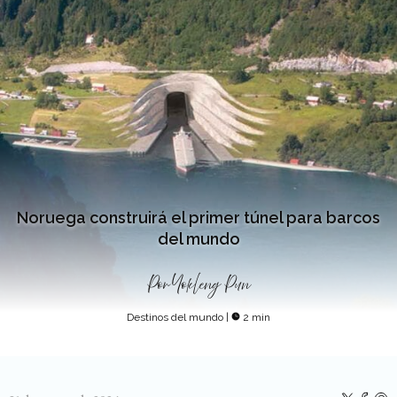
Noruega construirá el primer túnel para barcos
del mundo
Por
Yokleng Pun
Destinos del mundo
|
2 min