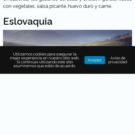
con vegetales, salsa picante, huevo duro y carne.
Eslovaquia
Utilizamos cookies para asegurar la
mejor experiencia en nuestro sitio web.
Aviso de
Aceptar
Si continúas utilizando este sitio
privacidad
asumiremos que estás de acuerdo.
Es un país europeo que fue ocupado por celtas, romanos,
bárbaros, húngaros, otomanos y más civilizaciones que
dejaron huella en su cultura, arquitectura, alimentación y