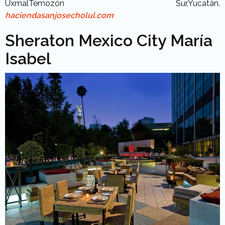
UxmalTemozón Sur,Yucatán.
haciendasanjosecholul.com
Sheraton Mexico City María
Isabel