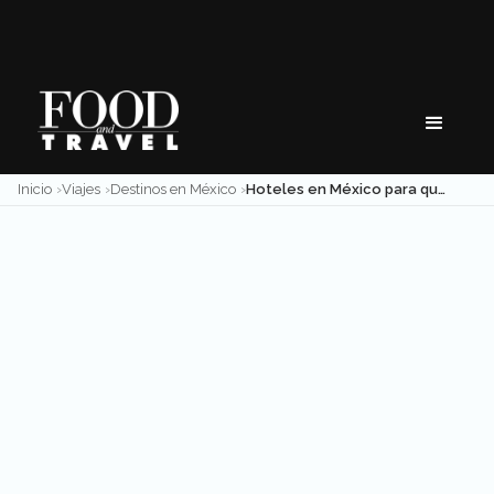
Skip
to
content
Inicio
Viajes
Destinos en México
Hoteles en México para quedarte con tu pareja