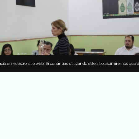
cia en nuestro sitio web. Si continúas utilizando este sitio asumiremos que 