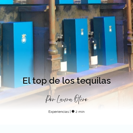
El top de los tequilas
Por
Laura Otero
Experiencias
|
2 min