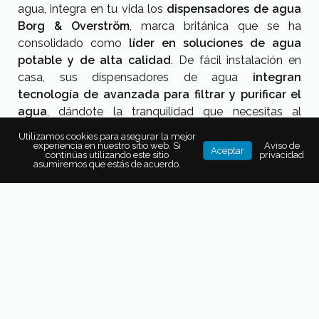
agua, integra en tu vida los
dispensadores de agua
Borg & Overström
, marca británica que se ha
consolidado como
líder en soluciones de agua
potable y de alta calidad
. De fácil instalación en
casa, sus dispensadores de agua
integran
tecnología de avanzada para filtrar y purificar el
agua
, dándote la tranquilidad que necesitas al
beberla sola, emplearla para
preparar té, café o
Utilizamos cookies para asegurar la mejor
jugos, o incluso para cocinar
.
experiencia en nuestro sitio web. Si
Aviso de
Aceptar
continúas utilizando este sitio
privacidad
asumiremos que estás de acuerdo.