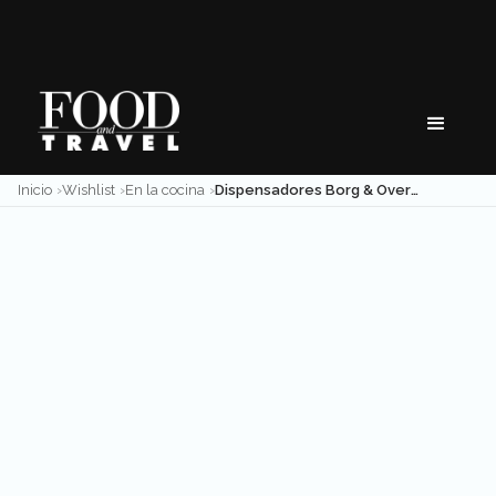
Skip
to
content
Inicio
Wishlist
En la cocina
Dispensadores Borg & Overström: higiene y pureza en cada gota