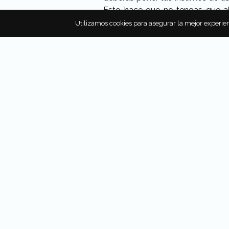
Esto hace que no tengas que abr
termina dañando tus alimentos.
Utilizamos cookies para asegurar la mejor experien
Por si fuera poco el mismo refri
mejor la temperatura y evitar la
frutas y verduras duren más tiem