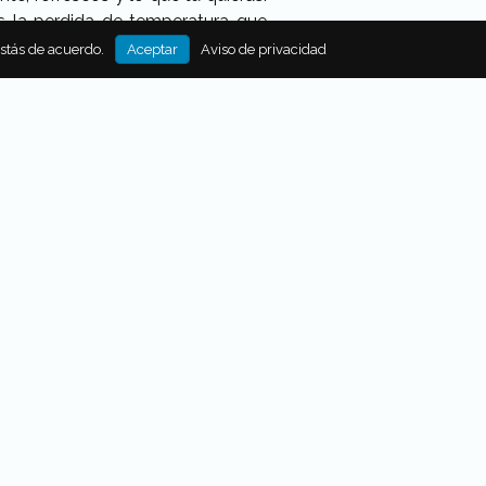
es la perdida de temperatura que
estás de acuerdo.
Aceptar
Aviso de privacidad
en forma de cortina para mantener
t Balance Crispier logran que las