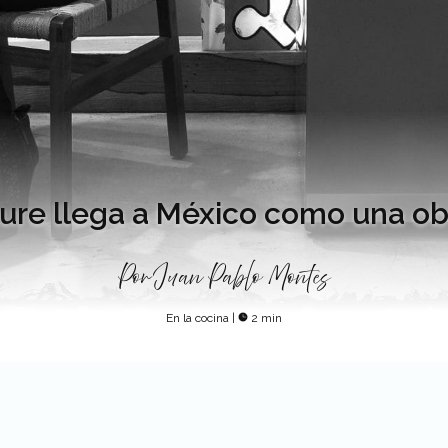
ure llega a México como una ob
Por
Juan Pablo Montes
En la cocina
|
2 min