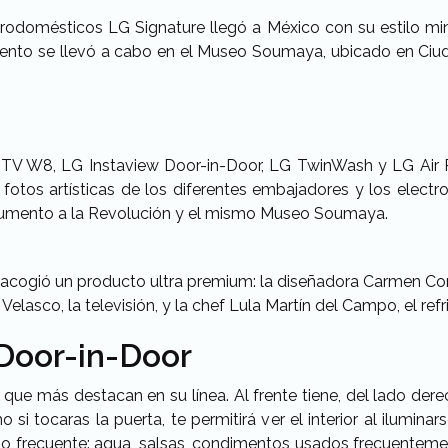
rodomésticos LG Signature llegó a México con su estilo min
amiento se llevó a cabo en el Museo Soumaya, ubicado en Ci
V W8, LG Instaview Door-in-Door, LG TwinWash y LG Air P
otos artísticas de los diferentes embajadores y los electr
numento a la Revolución y el mismo Museo Soumaya.
cogió un producto ultra premium: la diseñadora Carmen Corde
elasco, la televisión, y la chef Lula Martín del Campo, el refr
 Door-in-Door
ue más destacan en su línea. Al frente tiene, del lado derec
i tocaras la puerta, te permitirá ver el interior al iluminars
 frecuente: agua, salsas, condimentos usados frecuentement