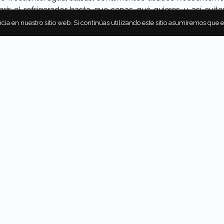
ir el refrigerador hasta que sepas qué quieres y así evit
cia en nuestro sitio web. Si continúas utilizando este sitio asumiremos que 
gerador, al momento de abrir las puertas, crea una corriente 
s variaciones muy grandes. Eso aunado a la tecnología Mois
po sin problemas.