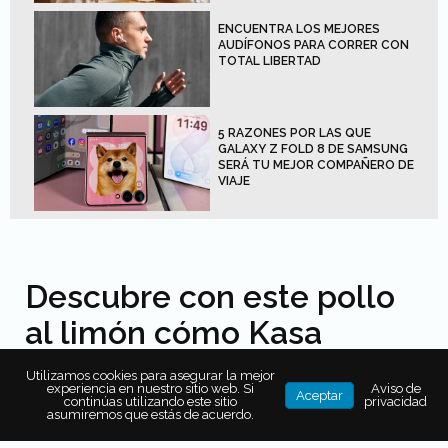
ENCUENTRA LOS MEJORES
AUDÍFONOS PARA CORRER CON
TOTAL LIBERTAD
5 RAZONES POR LAS QUE
GALAXY Z FOLD 8 DE SAMSUNG
SERÁ TU MEJOR COMPAÑERO DE
VIAJE
Descubre con este pollo
al limón cómo Kasa
Koblenz transforma tu día
Utilizamos cookies para asegurar la mejor
experiencia en nuestro sitio web. Si
Aviso de
a día
Aceptar
continúas utilizando este sitio
privacidad
asumiremos que estás de acuerdo.