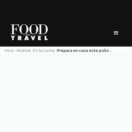
Skip
to
content
Inicio
Wishlist
En la cocina
Prepara en casa este pollo al limón al estilo Kasa Koblenz