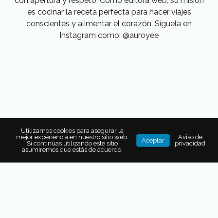
con apertura y respeto. Como editora web, su misión
es cocinar la receta perfecta para hacer viajes
conscientes y alimentar el corazón. Síguela en
Instagram como: @auroyee
Utilizamos cookies para asegurar la
mejor experiencia en nuestro sitio web.
Aviso de
Aceptar
Si continúas utilizando este sitio
privacidad
asumiremos que estás de acuerdo.