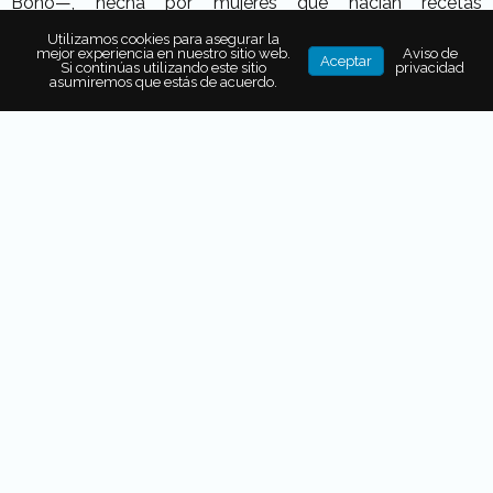
Bono—, hecha por mujeres que hacían recetas
tradicionales mexicanas”. A los 18 años trabajó con ellas
Utilizamos cookies para asegurar la
durante un año.
mejor experiencia en nuestro sitio web.
Aviso de
Aceptar
Si continúas utilizando este sitio
privacidad
asumiremos que estás de acuerdo.
The Art Institute of Fort
Lauderdale
Alexis Bostelmann estudió en The Art Institute of Fort
Lauderdale para luego trabajar en Fiesta Americana
Cancún y Acapulco con los chefs Michel Beuffe y Regis
Lacombe, respectivamente.
Desde 2007, es chef corporativo de Grupo Vidanta y es
creador del menú del
Cirque du Soleil JOYÀ,
en Riviera
Maya donde ha logrado transmitir esa pasión artística que
posee, aterrizando la inspiración onírica del espectáculo
en el platillo: “Fue un reto porque la idea era muy ilusoria,
di forma a esa historia en el plato”.