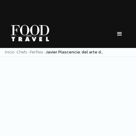
Skip
to
content
Inicio
Chefs
Perfiles
Javier Plascencia: del arte de ser restaurantero