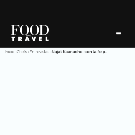
Skip
to
content
Inicio
Chefs
Entrevistas
Najat Kaanache: con la fe puesta en el sabor