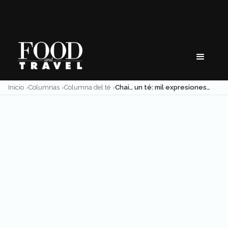
Skip
to
content
Inicio
Columnas
Columna del té
Chai… un té: mil expresiones en una taza