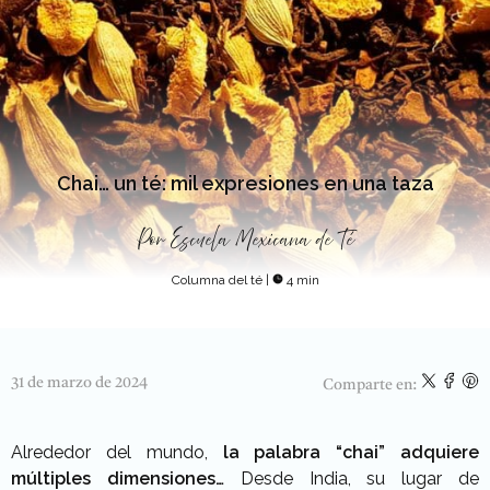
Chai… un té: mil expresiones en una taza
Por
Escuela Mexicana de Té
Columna del té
|
4 min
31 de marzo de 2024
Comparte en:
Alrededor del mundo,
la palabra “chai” adquiere
múltiples dimensiones…
Desde India, su lugar de