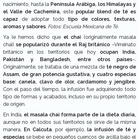
nacimiento, hasta la
Península Arábiga, los Himalayas y
el Valle de Cachemira,
este
popular blend de té es
capaz
de adoptar todo
tipo de colores, texturas,
aromas y sabores
.
Fotos: Escuela Mexicana de Té.
Ya le hemos dicho que
el chai
(originalmente masala
chai)
se popularizó durante el Raj británico
–Virreinato
británico en los territorios que hoy
ocupan India,
Pakistán y Bangladesh, entre otros países
–.
Originalmente, se trataba de una mezcla de
té negro de
Assam,
de gran potencia gustativa, y cuatro especias
base: canela, clavo de olor, cardamomo y jengibre.
Con el paso del tiempo, la infusión fue adquiriendo todo
tipo de formas y acabados, incluso en su propio territorio
de origen.
En India,
el masala chai forma parte de la dieta diaria,
aunque no en todos sus territorios se sirve de la misma
manera.
En Calcuta
, por ejemplo,
la infusión de té y
especias
se bebe en pequeños cuencos de arcilla bajo el