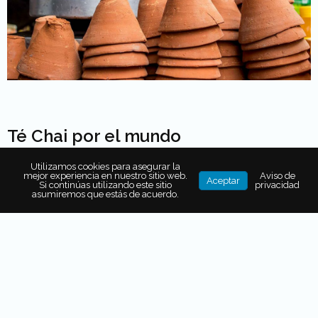
Té Chai por el mundo
Utilizamos cookies para asegurar la
mejor experiencia en nuestro sitio web.
Aviso de
Aceptar
Si continúas utilizando este sitio
privacidad
En el Valle de Cachemira, territorio extendido sobre
India,
asumiremos que estás de acuerdo.
Pakistán y China
, el chai
se infunde en samovar
(recipiente metálico en forma de cafetera alta, dotado de
una chimenea interior) al puro estilo ruso.
El té
concentrado se diluye con agua caliente justo antes
de beberlo.
A través de todo
Cachemira se pueden hallar el
“kahwa”
,
té verde condimentado con azafrán y