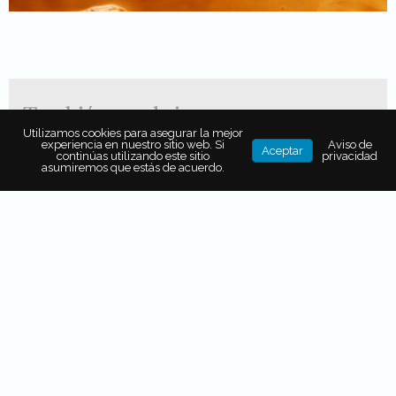
También puede interesarte...
Utilizamos cookies para asegurar la mejor
experiencia en nuestro sitio web. Si
Aviso de
Aceptar
continúas utilizando este sitio
privacidad
TAZA DE TÉ: ¿INFLUYE EL
asumiremos que estás de acuerdo.
RECIPIENTE EN LA PERCEPCIÓN
DE LA BEBIDA?
UNA ISLA PARA EXPLORAR,
APRENDER Y CUIDAR: ASÍ ES
VIAJAR A COZUMEL CON NIÑOS
LA SEP ADELANTA EL FIN DEL
CICLO ESCOLAR: NOS ESPERAN
TRES MESES DE VACACIONES DE
VERANO