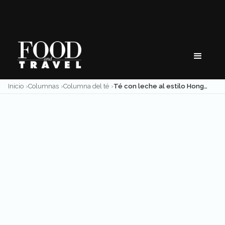
Skip
to
content
Inicio
Columnas
Columna del té
Té con leche al estilo Hong Kong