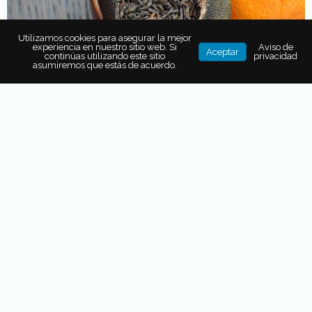
Utilizamos cookies para asegurar la mejor
experiencia en nuestro sitio web. Si
Aviso de
Aceptar
continúas utilizando este sitio
privacidad
asumiremos que estás de acuerdo.
¿Y cómo se produce?
Todo inicia con la
cosecha de las pequeñas
mandarinas,
durante los
meses de julio y agosto,
el
momento en que todavía son inmaduras. En este
momento,
las mandarinas se sienten duras por fuera,
con una fina piel verde;
los aceites esenciales de los
frutos poseen un sabor fresco y picante
, además de
gran aromaticidad.
Cabe decir que los frutos se
recolectan generalmente por la tarde,
para preservar