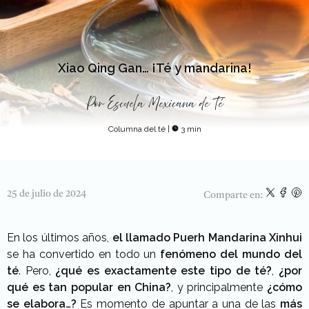
Xiao Qing Gan… ¡Té y mandarina!
Por
Escuela Mexicana de Té
Columna del té
|
3 min
25 de julio de 2024
Comparte en:
En los últimos años,
el llamado Puerh Mandarina Xinhui
se ha convertido en todo un
fenómeno del mundo del
té
. Pero,
¿qué es exactamente este tipo de té?
,
¿por
qué es tan popular en China?
, y principalmente
¿cómo
se elabora…?
Es momento de apuntar a una de las
más