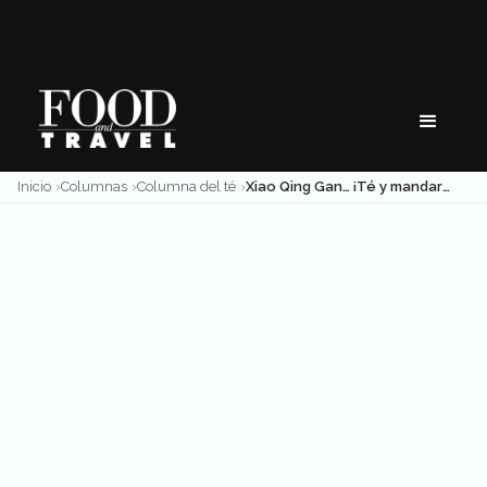
Skip
to
content
Inicio
Columnas
Columna del té
Xiao Qing Gan… ¡Té y mandarina!