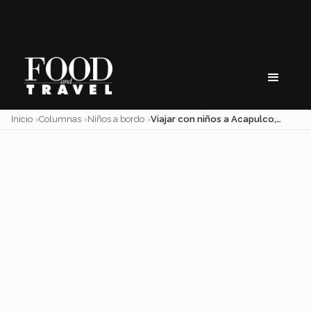
Skip
to
content
Inicio
Columnas
Niños a bordo
Viajar con niños a Acapulco, un plan familiar infalible