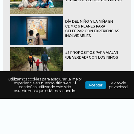
VIAJAR A COZUMEL CON NIÑOS
DÍA DEL NIÑO Y LA NIÑA EN
CDMX: 6 PLANES PARA
CELEBRAR CON EXPERIENCIAS
INOLVIDABLES
12 PROPÓSITOS PARA VIAJAR
(DE VERDAD) CON LOS NIÑOS
Utilizamos cookies para asegurar la mejor
experiencia en nuestro sitio web. Si
Aviso de
Aceptar
continúas utilizando este sitio
privacidad
asumiremos que estás de acuerdo.
Viajar con niños a
Acapulco: todo un rito
familiar