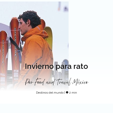
Invierno para rato
Por
Food and Travel México
Destinos del mundo
|
2 min