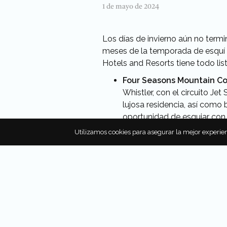
1 de mayo de 2024
Los días de invierno aún no termi
meses de la temporada de esquí 2
Hotels and Resorts tiene todo lis
Four Seasons Mountain Co
Whistler, con el circuito Je
lujosa residencia, así como
oportunidad de esquiar con
Four Seasons Hotel Beirut
Utilizamos cookies para asegurar la mejor experien
del Líbano. Aprovecha las
Todas las habitaciones cuent
te hospedas en el hotel desp
asiático, mientras aprecias 
Four Seasons Hotel des 
planear un Ski Stayover en e
está a 50 minutos de distan
especialmente diseñados para