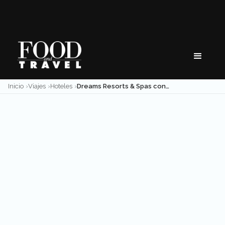
Skip
to
content
Inicio
Viajes
Hoteles
Dreams Resorts & Spas conquista a Playa Mujeres