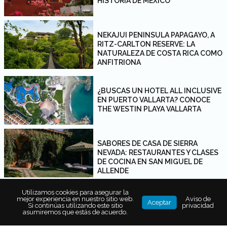
HISTORIA DE MÉXICO
NEKAJUI PENINSULA PAPAGAYO, A
RITZ-CARLTON RESERVE: LA
NATURALEZA DE COSTA RICA COMO
ANFITRIONA
¿BUSCAS UN HOTEL ALL INCLUSIVE
EN PUERTO VALLARTA? CONOCE
THE WESTIN PLAYA VALLARTA
SABORES DE CASA DE SIERRA
NEVADA: RESTAURANTES Y CLASES
DE COCINA EN SAN MIGUEL DE
ALLENDE
Utilizamos cookies para asegurar la
mejor experiencia en nuestro sitio web.
Aviso de
MIRA EARTH STUDIOS: UN HOTEL
Aceptar
Si continúas utilizando este sitio
privacidad
DE LUJO EN CONEXIÓN CON EL
asumiremos que estás de acuerdo.
VALLE DE GUADALUPE