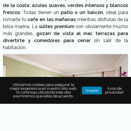
de la costa: azules suaves, verdes intensos y blancos
frescos
. Todas tienen un
patio o un balcón
, ideal para
tomarte tu
café en las mañanas
mientras disfrutas de la
brisa marina. La
suites premium
son obviamente mucho
más grandes,
gozan de vista al mar, terrazas para
divertirte y comedores para cenar
sin salir de la
habitación.
Utilizamos cookies para asegurar la
mejor experiencia en nuestro sitio web.
Aviso de
Aceptar
Si continúas utilizando este sitio
privacidad
asumiremos que estás de acuerdo.