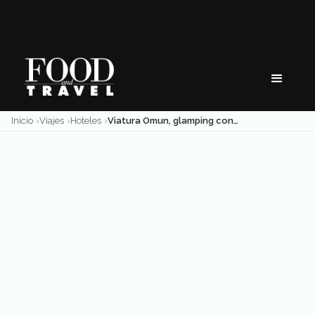
Skip
to
content
Inicio
Viajes
Hoteles
Viatura Omun, glamping con cocina de autor en San Miguel de Allende