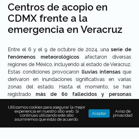
Centros de acopio en
CDMX frente a la
emergencia en Veracruz
Entre el 6 y el 9 de octubre de 2024, una
serie de
fenómenos meteorológicos
afectaron diversas
regiones de México, incluyendo al estado de Veracruz.
Estas condiciones provocaron
lluvias intensas
que
derivaron en inundaciones significativas en varias
zonas del estado. Hasta el momento, se han
registrado
más de 60 fallecidos y personas
desaparecidas
, mientras
miles más perdieron sus
Utilizamos cookies para asegurar la mejor
pertenencias o quedaron desplazadas
.
experiencia en nuestro sitio web. Si
Aviso de
Aceptar
continúas utilizando este sitio
privacidad
Frente a esta emergencia,
Protección Civil federal y
asumiremos que estás de acuerdo.
estatal
, las fuerzas armadas y los gobiernos locales
unieron esfuerzos para
limpiar barrios inundados
,