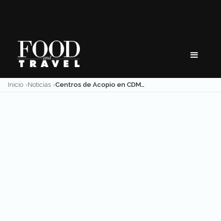
Skip
to
content
Inicio
Noticias
Centros de Acopio en CDMX: dónde llevar donativos para Veracruz