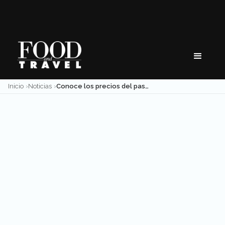
Skip
to
content
Inicio
Noticias
Conoce los precios del pasaporte mexicano y visa americana 2021