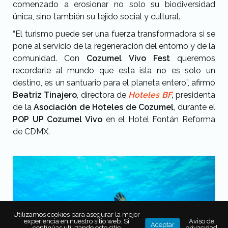
comenzado a erosionar no solo su biodiversidad
única, sino también su tejido social y cultural.
“El turismo puede ser una fuerza transformadora si se
pone al servicio de la regeneración del entorno y de la
comunidad. Con
Cozumel Vivo Fest
queremos
recordarle al mundo que esta isla no es solo un
destino, es un santuario para el planeta entero”, afirmó
Beatriz Tinajero
, directora de
Hoteles BF
,
presidenta
de la
Asociación de Hoteles de Cozumel
,
durante el
POP UP Cozumel Vivo
en el Hotel Fontán Reforma
de CDMX.
Utilizamos cookies para asegurar la mejor
experiencia en nuestro sitio web. Si
Aviso de
Aceptar
continúas utilizando este sitio
privacidad