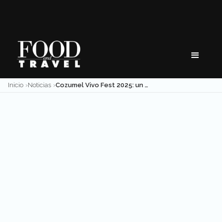
Skip
to
content
Inicio
Noticias
Cozumel Vivo Fest 2025: un llamado hacia el turismo regenerativo