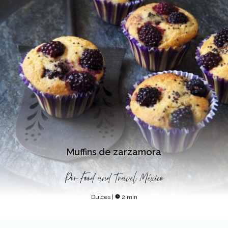
Muffins de zarzamora
Por
Food and Travel México
Dulces
|
2 min