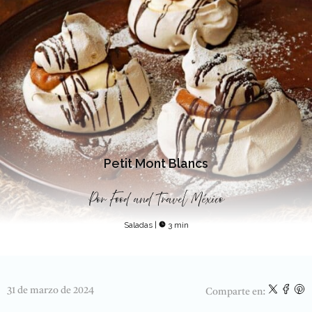
Petit Mont Blancs
Por
Food and Travel México
Saladas
|
3 min
31 de marzo de 2024
Comparte en: