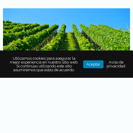
Utilizamos cookies para asegurar la
mejor experiencia en nuestro sitio web.
Aviso de
Aceptar
Si continúas utilizando este sitio
privacidad
asumiremos que estás de acuerdo.
Y para conocer un poco más de los vinos chilenos,
platicamos con
Sandra Gutiérrez
,
sommelier
de
Casillero del Diablo
, quien nos dijo que
en Chile se
producen 868 millones de litros de vino cada año.