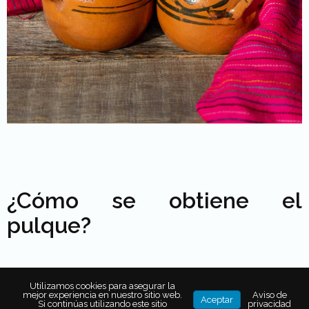
¿Cómo se obtiene el
pulque?
El pulque se
extrae del corazón de un maguey
Utilizamos cookies para asegurar la
maduro.
Las
orillas y el centro de esta planta se raspa
mejor experiencia en nuestro sitio web.
Aviso de
Aceptar
Si continúas utilizando este sitio
privacidad