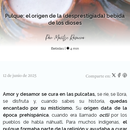
Pulque: el origen de la (desprestigiada) bebida
de los dioses
Por
Montse Romero
Bebidas
|
4 min
12 de junio de 2025
Comparte en:
Amor y desamor se cura en las pulcatas,
se ríe, se llora,
se disfruta y, cuando sabes su historia,
quedas
encantado por su misticismo.
Su
origen data de la
época prehispánica
, cuando era llamado
octli
por los
pueblos de habla náhuatl. Para muchos indígenas,
el
pulque formaba parte de la religión y ayudaba a curar