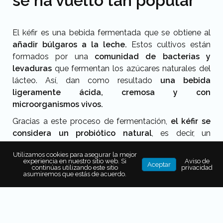
se ha vuelto tan popular
El kéfir es una bebida fermentada que se obtiene al
añadir búlgaros a la leche.
Estos cultivos están
formados por una
comunidad de bacterias y
levaduras
que fermentan los azúcares naturales del
lácteo. Así, dan como resultado
una bebida
ligeramente ácida, cremosa y con
microorganismos vivos.
Gracias a este proceso de fermentación,
el kéfir se
considera un probiótico natural
, es decir, un
alimento que
aporta bacterias beneficiosas
Utilizamos cookies para asegurar la mejor
capaces de interactuar con la microbiota intestinal.
experiencia en nuestro sitio web. Si
Aviso de
Aceptar
continúas utilizando este sitio
privacidad
De hecho,
algunos estudios
han señalado que el kéfir
asumiremos que estás de acuerdo.
contiene una gran diversidad de bacterias y
levaduras, incluso mayor que la de otros lácteos
fermentados como el
yogurt.