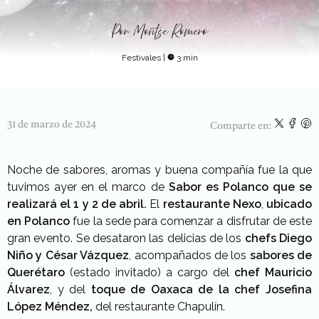
Por
Montse Romero
Festivales
|
3 min
31 de marzo de 2024
Comparte en:
Noche de sabores, aromas y buena compañía fue la que
tuvimos ayer en el marco de
Sabor es Polanco que se
realizará el 1 y 2 de abril.
El
restaurante Nexo
,
ubicado
en Polanco
fue la sede para comenzar a disfrutar de este
gran evento. Se desataron las delicias de los
chefs Diego
Niño y César Vázquez
, acompañados de los
sabores de
Querétaro
(estado invitado) a cargo del
chef Mauricio
Álvarez
, y del
toque de Oaxaca de la chef Josefina
López Méndez,
del restaurante Chapulín.