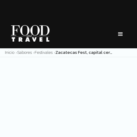
Skip
to
content
Inicio
Sabores
Festivales
Zacatecas Fest, capital cervecera