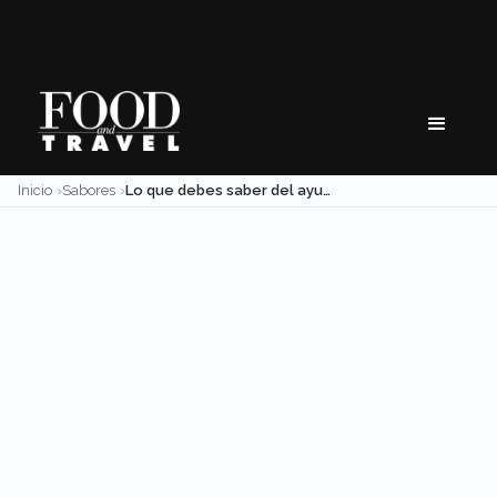
Skip
to
content
Inicio
Sabores
Lo que debes saber del ayuno intermitente