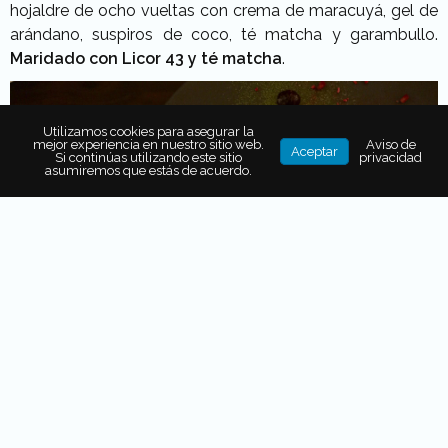
hojaldre de ocho vueltas con crema de maracuyá, gel de
arándano, suspiros de coco, té matcha y garambullo.
Maridado con Licor 43 y té matcha
.
Utilizamos cookies para asegurar la
mejor experiencia en nuestro sitio web.
Aviso de
Aceptar
Si continúas utilizando este sitio
privacidad
asumiremos que estás de acuerdo.
Antes de comenzar, se dispuso en cada mesa un plato de
quesos y pan, con el propósito de limpiar un poco el