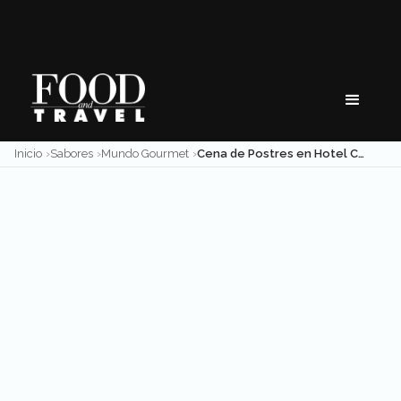
Skip
to
content
Inicio
Sabores
Mundo Gourmet
Cena de Postres en Hotel Condesa df