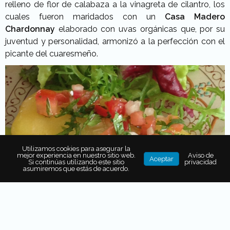
relleno de flor de calabaza a la vinagreta de cilantro, los
cuales fueron maridados con un
Casa Madero
Chardonnay
elaborado con uvas orgánicas que, por su
juventud y personalidad, armonizó a la perfección con el
picante del cuaresmeño.
Utilizamos cookies para asegurar la
mejor experiencia en nuestro sitio web.
Aviso de
Aceptar
Si continúas utilizando este sitio
privacidad
asumiremos que estás de acuerdo.
Enseguida, llegó hasta nuestra mesa una sopa verde de