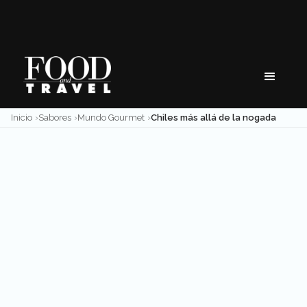
Skip
to
content
Inicio
Sabores
Mundo Gourmet
Chiles más allá de la nogada