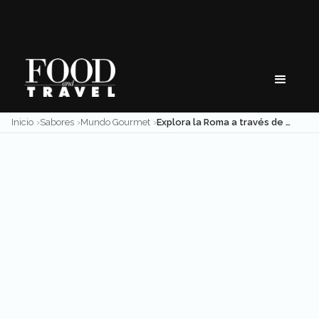
Skip
to
content
Inicio
Sabores
Mundo Gourmet
Explora la Roma a través de Sabores México