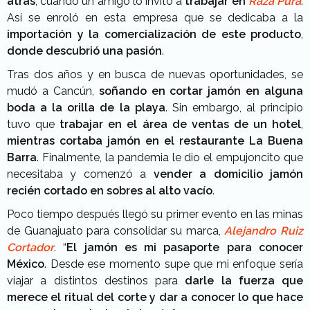
atrás
, cuando un amigo lo invitó a
trabajar en
Raza Pura
.
Así se enroló en esta empresa que se dedicaba a la
importación y la comercialización de este producto
,
donde descubrió una pasión
.
Tras dos años y en busca de nuevas oportunidades, se
mudó a Cancún,
soñando en cortar jamón en alguna
boda a la orilla de la playa
. Sin embargo, al principio
tuvo que
trabajar en el área de ventas de un hotel
,
mientras cortaba jamón en el restaurante La Buena
Barra
. Finalmente, la pandemia le dio el empujoncito que
necesitaba y comenzó a
vender a domicilio jamón
recién cortado en sobres al alto vacío
.
Poco tiempo después llegó
su primer evento en las minas
de Guanajuato para consolidar su marca,
Alejandro Ruiz
Cortador
.
“
El jamón es mi pasaporte para conocer
México
. Desde ese momento supe que mi
enfoque sería
viajar a distintos destinos para
darle la fuerza que
merece el ritual del corte y dar a conocer lo que hace