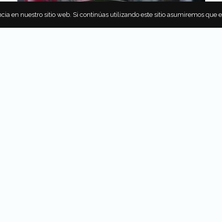
cia en nuestro sitio web. Si continúas utilizando este sitio asumiremos que 
es
Grey Goose, que sugiere utilizar Patrón Citronge, jar
ar una bebida reconfortante para comenzar la noche. Po
a Rusa con limón, refresco de toronja, salsa picante y s
l 1900, con oporto Ruby y jarabe de azúcar.
Combinaciones