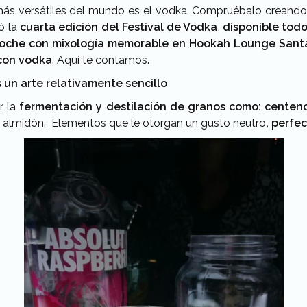
más versátiles del mundo es el vodka. Compruébalo creando
ó la
cuarta edición del Festival de Vodka
,
disponible todo
oche con mixología memorable en Hookah Lounge Sant
con vodka
. Aquí te contamos.
 un arte relativamente sencillo
r la
fermentación y destilación de granos como: centeno
e almidón. Elementos que le otorgan un gusto neutro
, perfe