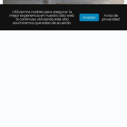
Utilizamos cookies para asegurar la
mejor experiencia en nuestro sitio web.
Aviso de
Aceptar
Si continúas utilizando este sitio
privacidad
asumiremos que estás de acuerdo.
Tiene una
forma alargada y su textura exterior es
rugosa,
la cual protege a un interior más suave y
harinoso. Para
Fray Bernardino el camote resultó
parecido a las papas y nabos,
“hay unas raíces que
crecen como nabos debajo de la tierra, les llaman
camotli, son como papas y se deben comer cocidas,
asadas o crudas”.
Aunque, esta
última sugerencia
podría no ser la más adecuada
, ya que el camote crudo