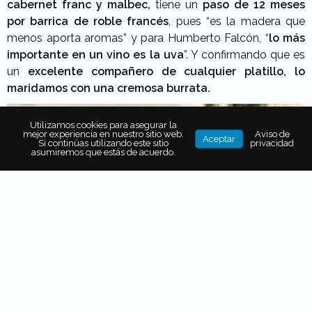
cabernet franc y malbec,
tiene un
paso de 12 meses
por barrica de roble francés
, pues “es la madera que
menos aporta aromas” y para Humberto Falcón, “
lo más
importante en un vino es la uva
”. Y confirmando que es
un
excelente compañero de cualquier platillo, lo
maridamos con una cremosa burrata.
Utilizamos cookies para asegurar la
mejor experiencia en nuestro sitio web.
Aviso de
Aceptar
Si continúas utilizando este sitio
privacidad
asumiremos que estás de acuerdo.