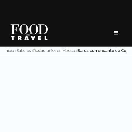
Skip
to
content
Inicio
Sabores
Restaurantes en México
Bares con encanto de Coyoacán