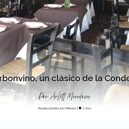
rbonvino, un clásico de la Cond
Por
Arlett Mendoza
Restaurantes en México
|
2 min