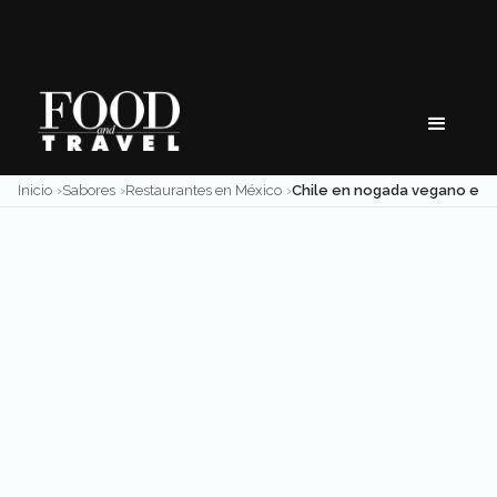
Skip
to
content
Inicio
Sabores
Restaurantes en México
Chile en nogada vegano en