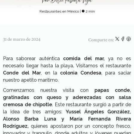
Por
Dulce Fabiola Vega
Restaurantes en México
|
2 min
31 de marzo de 2024
Comparte en:
Para saborear auténtica
comida del mar,
ya no es
necesario llegar hasta la playa
.
Visitamos el restaurante
Conde del Mar
, en la
colonia Condesa
, para saciar
nuestro apetito marítimo.
Comenzamos nuestra visita con
papas conde,
gratinadas con queso y aderezadas con salsa
cremosa de chipotle
. Este restaurante surgió a partir de
la idea de tres amigos:
Yussel Ángeles González,
Alonso Barba Luna y María Fernanda Rivera
Rodríguez,
quienes apostaron por un concepto fresco,
innovador y tranquilo, donde adultos y jóvenes puedan