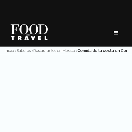
Skip
to
content
Inicio
Sabores
Restaurantes en México
Comida de la costa e