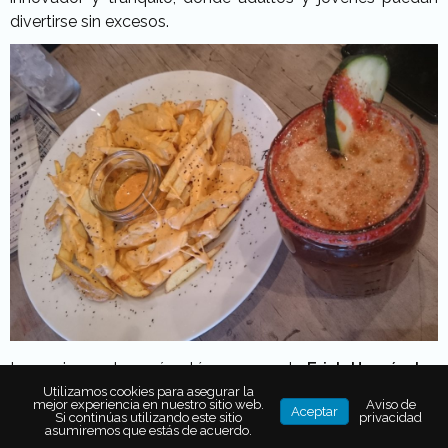
divertirse sin excesos.
La cocina y el menú están a cargo de
Erick Hernández
Camacho, chef de 29 años de edad
y nueve de
Utilizamos cookies para asegurar la
mejor experiencia en nuestro sitio web.
Aviso de
Aceptar
experiencia, quien le da el
toque especial a los 18
Si continúas utilizando este sitio
privacidad
asumiremos que estás de acuerdo.
platillos
. A continuación degustamos
aguachile de