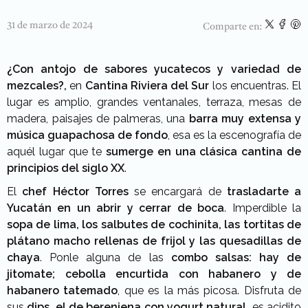
31 de marzo de 2024
Comparte en:
¿Con antojo de sabores yucatecos y variedad de
mezcales?,
en
Cantina Riviera del Sur
los encuentras. El
lugar es amplio, grandes ventanales, terraza, mesas de
madera, paisajes de palmeras, una
barra muy extensa y
música guapachosa de fondo
, esa es la escenografía de
aquél lugar que te
sumerge en una clásica cantina de
principios del siglo XX
.
El
chef Héctor Torres
se encargará de
trasladarte a
Yucatán en un abrir y cerrar de boca
. Imperdible la
sopa de lima, los salbutes de cochinita, las tortitas de
plátano macho rellenas de frijol y las quesadillas de
chaya
. Ponle alguna de las
combo salsas: hay de
jitomate; cebolla encurtida con habanero y de
habanero tatemado
, que es la más picosa. Disfruta de
sus
dips, el de berenjena con yogurt natural,
es acidito