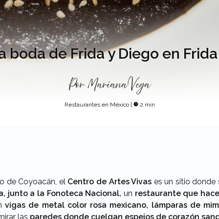
a boda de Frida y Diego en Frid
Por
Mariana Vega
Restaurantes en México
|
2 min
io de Coyoacán, el
Centro de Artes Vivas
es un sitio donde
a, junto a la Fonoteca Nacional,
un
restaurante que hace
on
vigas de metal color rosa mexicano, lámparas de mi
mirar las
paredes donde cuelgan espejos de corazón san