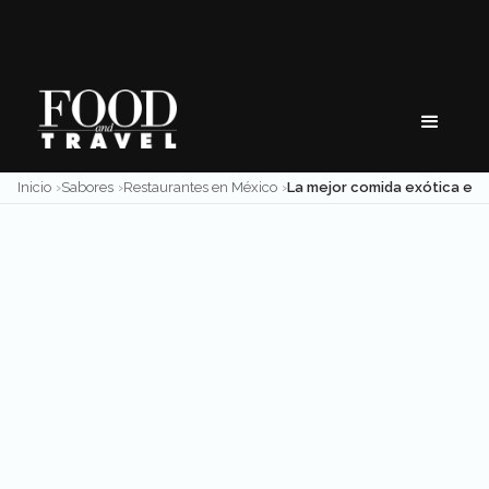
Skip
to
content
Inicio
Sabores
Restaurantes en México
La mejor comida exótica en CDMX