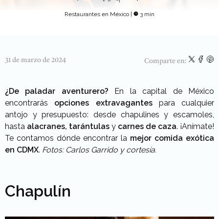
Restaurantes en México
|
3 min
31 de marzo de 2024
Comparte en:
¿De paladar aventurero?
En la capital de México
encontrarás
opciones extravagantes
para cualquier
antojo y presupuesto: desde chapulines y escamoles,
hasta
alacranes, tarántulas
y
carnes
de caza
. ¡Anímate!
Te contamos dónde encontrar la
mejor comida exótica
en CDMX
.
Fotos: Carlos Garrido y cortesía.
Chapulín