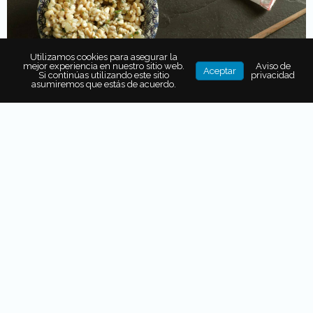
Utilizamos cookies para asegurar la
mejor experiencia en nuestro sitio web.
Aviso de
Aceptar
Si continúas utilizando este sitio
privacidad
asumiremos que estás de acuerdo.
En los restaurantes
Azul Condesa,
Azul Histórico
y
Azul
y Oro Polanco
, el chef
Ricardo Muñoz Zurita
enaltece la
riqueza
culinaria ancestral
de nuestro país. Una de las