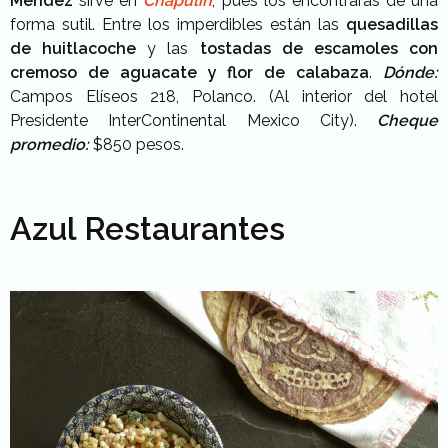
Méndez
sirve en
Chapulín
, pues los encontrarás de una
forma sutil. Entre los imperdibles están las
quesadillas
de huitlacoche
y las
tostadas de escamoles con
cremoso de aguacate y flor de calabaza
.
Dónde:
Campos Elíseos 218, Polanco. (Al interior del hotel
Presidente InterContinental Mexico City).
Cheque
promedio:
$850 pesos.
Azul Restaurantes