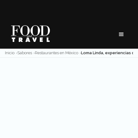
Skip
to
content
Inicio
Sabores
Restaurantes en México
Loma Linda, experiencias de maridaje